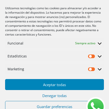
Aire acondicionado Alicante
Utilizamos tecnologías como las cookies para almacenar y/o acceder a
la información del dispositivo. Lo hacemos para mejorar la experiencia
Aire acondicionador Murcia
de navegación y para mostrar anuncios (no) personalizados. El
consentimiento a estas tecnologías nos permitirá procesar datos como
Aire acondicionado San Juan
el comportamiento de navegación o los ID's únicos en este sitio. No
consentir o retirar el consentimiento, puede afectar negativamente a
ciertas características y funciones.
Aviso legal
Funcional
Siempre activo
Cookies UE
Privacidad
Estadísticas
Estadíst
Marketing
Marketi
Aceptar todas
Inicio
Servicios
Fotos
Nosotros
Placas solares
Ofertas 2025/26
Contacto
Denegar todas
Guardar preferencias