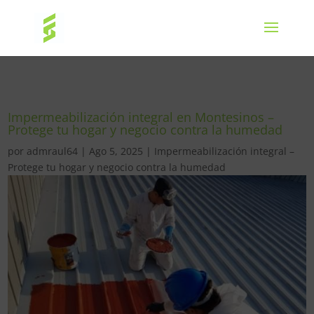
Impermeabilización integral en Montesinos –
Protege tu hogar y negocio contra la humedad
por
admraul64
|
Ago 5, 2025
|
Impermeabilización integral –
Protege tu hogar y negocio contra la humedad