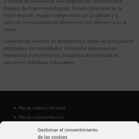
Si buscas en Montesinos una empresa de confianza para
trabajos de impermeabilización, Floridia Soluciones es tu
mejor elección. Nuestro compromiso con la calidad y la
atención personalizada en Montesinos nos diferencia en el
sector.
Contacta con nosotros en Montesinos y recibe un presupuesto
adaptado a tus necesidades. En Floridia Soluciones en
Montesinos transformamos problemas de humedad en
soluciones definitivas y duraderas.
Placas solares Alicante
Placas solares Murcia
Placas solares San Juan
Gestionar el consentimiento
de las cookies