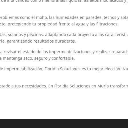
 de alta calidad como membranas líquidas, asfaltos modificados y 
roblemas como el moho, las humedades en paredes, techos y sótanos
o, protegiendo tu propiedad frente al agua y las filtraciones.
as, sótanos y piscinas, adaptando cada proyecto a las característi
urla, garantizando resultados duraderos.
revisar el estado de las impermeabilizaciones y realizar reparac
e mantenga seco, seguro y confortable.
 impermeabilización, Floridia Soluciones es tu mejor elección. Nu
ptado a tus necesidades. En Floridia Soluciones en Murla transfo