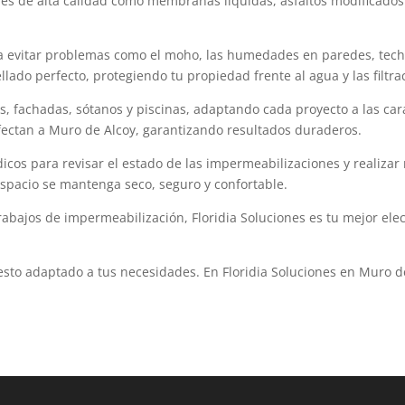
es de alta calidad como membranas líquidas, asfaltos modificados 
evitar problemas como el moho, las humedades en paredes, techos y
ado perfecto, protegiendo tu propiedad frente al agua y las filtra
, fachadas, sótanos y piscinas, adaptando cada proyecto a las cara
 afectan a Muro de Alcoy, garantizando resultados duraderos.
os para revisar el estado de las impermeabilizaciones y realizar
spacio se mantenga seco, seguro y confortable.
bajos de impermeabilización, Floridia Soluciones es tu mejor elec
esto adaptado a tus necesidades. En Floridia Soluciones en Mur