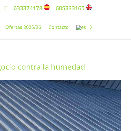
633374178
685333165
Ofertas 2025/26
Contacto
gocio contra la humedad