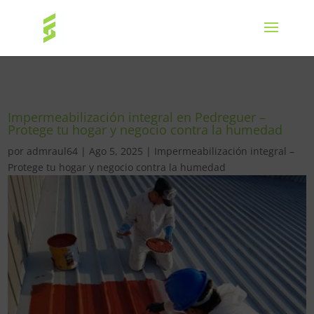
Impermeabilización integral en Pedreguer –
Protege tu hogar y negocio contra la humedad
por
admraul64
|
Ago 5, 2025
|
Impermeabilización integral –
Protege tu hogar y negocio contra la humedad