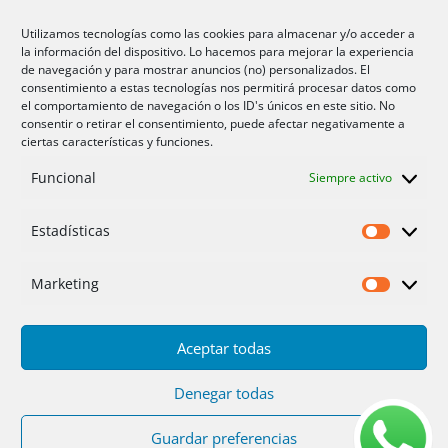
Aire acondicionado Alicante
Utilizamos tecnologías como las cookies para almacenar y/o acceder a
la información del dispositivo. Lo hacemos para mejorar la experiencia
Aire acondicionador Murcia
de navegación y para mostrar anuncios (no) personalizados. El
consentimiento a estas tecnologías nos permitirá procesar datos como
Aire acondicionado San Juan
el comportamiento de navegación o los ID's únicos en este sitio. No
consentir o retirar el consentimiento, puede afectar negativamente a
ciertas características y funciones.
Aviso legal
Funcional
Siempre activo
Cookies UE
Privacidad
Estadísticas
Estadíst
Marketing
Marketi
Aceptar todas
Inicio
Servicios
Fotos
Nosotros
Placas solares
Ofertas 2025/26
Contacto
Denegar todas
Guardar preferencias