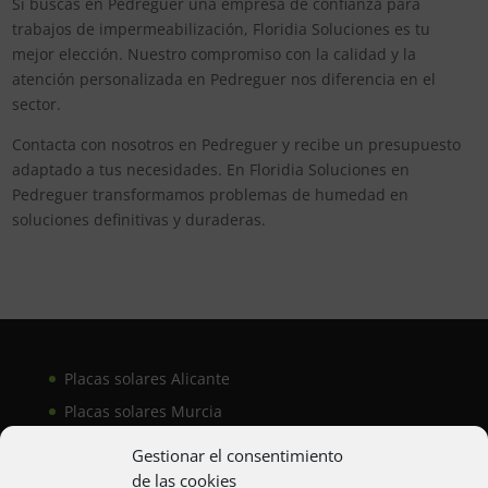
Si buscas en Pedreguer una empresa de confianza para
trabajos de impermeabilización, Floridia Soluciones es tu
mejor elección. Nuestro compromiso con la calidad y la
atención personalizada en Pedreguer nos diferencia en el
sector.
Contacta con nosotros en Pedreguer y recibe un presupuesto
adaptado a tus necesidades. En Floridia Soluciones en
Pedreguer transformamos problemas de humedad en
soluciones definitivas y duraderas.
Placas solares Alicante
Placas solares Murcia
Placas solares San Juan
Gestionar el consentimiento
de las cookies