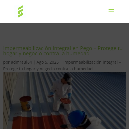
Impermeabilización integral en Pego – Protege tu
hogar y negocio contra la humedad
por
admraul64
|
Ago 5, 2025
|
Impermeabilización integral –
Protege tu hogar y negocio contra la humedad