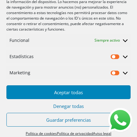
la información del dispositivo. Lo hacemos para mejorar la experiencia
Aire acondicionador Murcia
de navegación y para mostrar anuncios (no) personalizados. El
consentimiento a estas tecnologías nos permitirá procesar datos como
Aire acondicionado San Juan
el comportamiento de navegación o los ID's únicos en este sitio. No
consentir o retirar el consentimiento, puede afectar negativamente a
ciertas características y funciones.
Aviso legal
Funcional
Siempre activo
Cookies UE
Privacidad
Estadísticas
Estadíst
Marketing
Marketi
Aceptar todas
Inicio
Servicios
Fotos
Nosotros
Placas solares
Ofertas 2025/26
Contacto
Denegar todas
Guardar preferencias
Diseño
PC64
| Hosting
DonCloud
|
Floridia
Soluciones
Política de cookies
Política de privacidad
Aviso legal