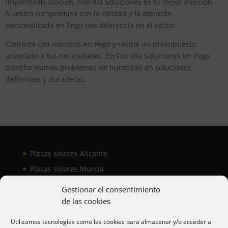
impermeabilización, Floridia Soluciones es tu mejor elección.
Nuestro compromiso con la calidad y la atención
personalizada en Pego nos diferencia en el sector.
Contacta con nosotros en Pego y recibe un presupuesto
adaptado a tus necesidades. En Floridia Soluciones en Pego
transformamos problemas de humedad en soluciones
definitivas y duraderas.
Placas solares Alicante
Placas solares Murcia
Placas solares San Juan
Gestionar el consentimiento
de las cookies
Aire acondicionado Alicante
Utilizamos tecnologías como las cookies para almacenar y/o acceder a