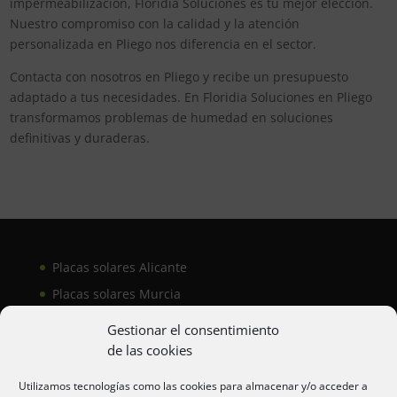
impermeabilización, Floridia Soluciones es tu mejor elección.
Nuestro compromiso con la calidad y la atención
personalizada en Pliego nos diferencia en el sector.
Contacta con nosotros en Pliego y recibe un presupuesto
adaptado a tus necesidades. En Floridia Soluciones en Pliego
transformamos problemas de humedad en soluciones
definitivas y duraderas.
Placas solares Alicante
Placas solares Murcia
Placas solares San Juan
Gestionar el consentimiento
de las cookies
Aire acondicionado Alicante
Utilizamos tecnologías como las cookies para almacenar y/o acceder a