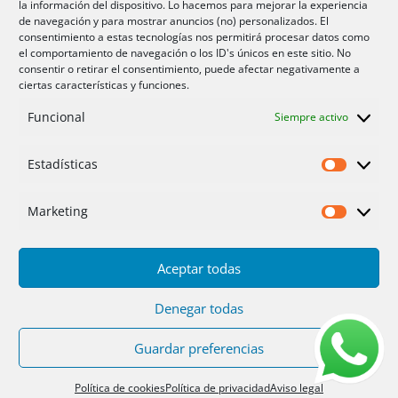
la información del dispositivo. Lo hacemos para mejorar la experiencia
Aire acondicionador Murcia
de navegación y para mostrar anuncios (no) personalizados. El
consentimiento a estas tecnologías nos permitirá procesar datos como
Aire acondicionado San Juan
el comportamiento de navegación o los ID's únicos en este sitio. No
consentir o retirar el consentimiento, puede afectar negativamente a
ciertas características y funciones.
Aviso legal
Funcional
Siempre activo
Cookies UE
Privacidad
Estadísticas
Estadíst
Marketing
Marketi
Aceptar todas
Inicio
Servicios
Fotos
Nosotros
Placas solares
Ofertas 2025/26
Contacto
Denegar todas
Guardar preferencias
Diseño
PC64
| Hosting
DonCloud
|
Floridia
Soluciones
Política de cookies
Política de privacidad
Aviso legal