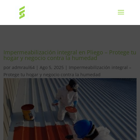
Impermeabilización integral en Pliego – Protege tu
hogar y negocio contra la humedad
por
admraul64
|
Ago 5, 2025
|
Impermeabilización integral –
Protege tu hogar y negocio contra la humedad