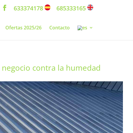
633374178
685333165
Ofertas 2025/26
Contacto
y negocio contra la humedad