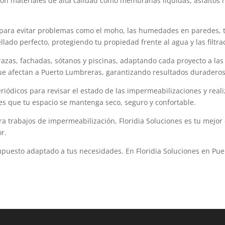
con materiales de alta calidad como membranas líquidas, asfaltos 
ra evitar problemas como el moho, las humedades en paredes, tech
ado perfecto, protegiendo tu propiedad frente al agua y las filtra
zas, fachadas, sótanos y piscinas, adaptando cada proyecto a las 
 que afectan a Puerto Lumbreras, garantizando resultados duraderos
dicos para revisar el estado de las impermeabilizaciones y reali
es que tu espacio se mantenga seco, seguro y confortable.
 trabajos de impermeabilización, Floridia Soluciones es tu mejor 
r.
supuesto adaptado a tus necesidades. En Floridia Soluciones en