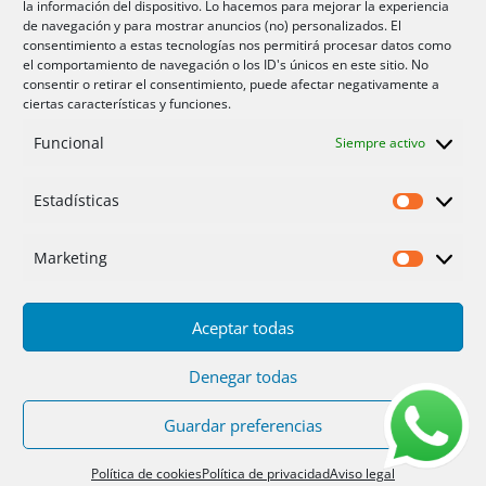
la información del dispositivo. Lo hacemos para mejorar la experiencia
Aire acondicionador Murcia
de navegación y para mostrar anuncios (no) personalizados. El
consentimiento a estas tecnologías nos permitirá procesar datos como
Aire acondicionado San Juan
el comportamiento de navegación o los ID's únicos en este sitio. No
consentir o retirar el consentimiento, puede afectar negativamente a
ciertas características y funciones.
Aviso legal
Funcional
Siempre activo
Cookies UE
Privacidad
Estadísticas
Estadíst
Marketing
Marketi
Aceptar todas
Inicio
Servicios
Fotos
Nosotros
Placas solares
Ofertas 2025/26
Contacto
Denegar todas
Guardar preferencias
Diseño
PC64
| Hosting
DonCloud
|
Floridia
Soluciones
Política de cookies
Política de privacidad
Aviso legal