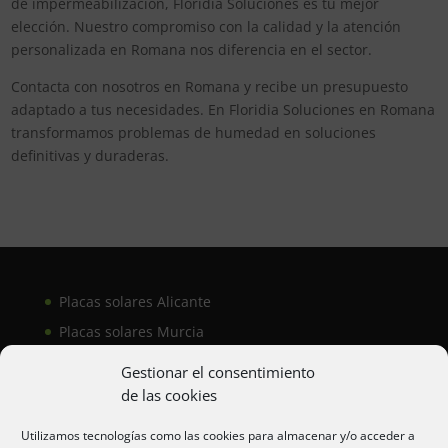
de impermeabilización, Floridia Soluciones es tu mejor
elección. Nuestro compromiso con la calidad y la atención
personalizada en Romana nos diferencia en el sector.
Contacta con nosotros en Romana y recibe un presupuesto
adaptado a tus necesidades. En Floridia Soluciones en Romana
transformamos problemas de humedad en soluciones
definitivas y duraderas.
Placas solares Alicante
Placas solares Murcia
Placas solares San Juan
Gestionar el consentimiento
de las cookies
Aire acondicionado Alicante
Utilizamos tecnologías como las cookies para almacenar y/o acceder a