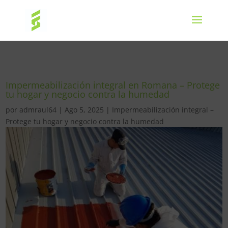
Impermeabilización integral en Romana – Protege
tu hogar y negocio contra la humedad
por
admraul64
|
Ago 5, 2025
|
Impermeabilización integral –
Protege tu hogar y negocio contra la humedad