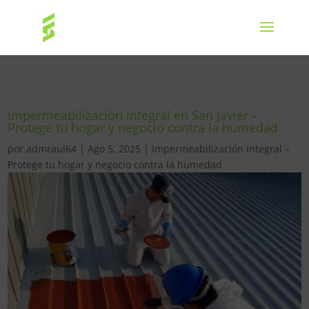
Impermeabilización integral en San Javier –
Protege tu hogar y negocio contra la humedad
por
admraul64
|
Ago 5, 2025
|
Impermeabilización integral –
Protege tu hogar y negocio contra la humedad