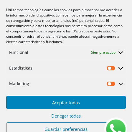
Aire acondicionado Alicante
Utilizamos tecnologías como las cookies para almacenar y/o acceder a
la información del dispositivo. Lo hacemos para mejorar la experiencia
Aire acondicionador Murcia
de navegación y para mostrar anuncios (no) personalizados. El
consentimiento a estas tecnologías nos permitirá procesar datos como
Aire acondicionado San Juan
el comportamiento de navegación o los ID's únicos en este sitio. No
consentir o retirar el consentimiento, puede afectar negativamente a
ciertas características y funciones.
Aviso legal
Funcional
Siempre activo
Cookies UE
Privacidad
Estadísticas
Estadíst
Marketing
Marketi
Aceptar todas
Inicio
Servicios
Fotos
Nosotros
Placas solares
Ofertas 2025/26
Contacto
Denegar todas
Guardar preferencias