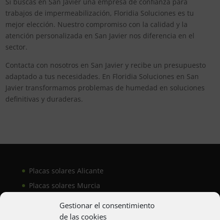
Si buscas en San Javier una empresa de confianza para
trabajos de impermeabilización, Floridia Soluciones es tu
mejor elección. Nuestro compromiso con la calidad y la
atención personalizada en San Javier nos diferencia en el
sector.
Contacta con nosotros en San Javier y recibe un presupuesto
adaptado a tus necesidades. En Floridia Soluciones en San
Javier transformamos problemas de humedad en soluciones
definitivas y duraderas.
Placas solares Alicante
Placas solares Murcia
Placas solares San Juan
Gestionar el consentimiento
de las cookies