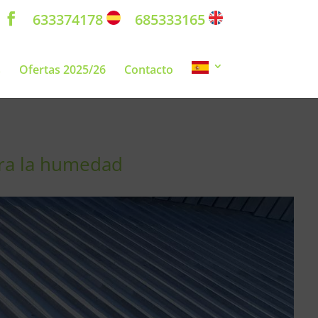
633374178
685333165
s
Ofertas 2025/26
Contacto
tra la humedad