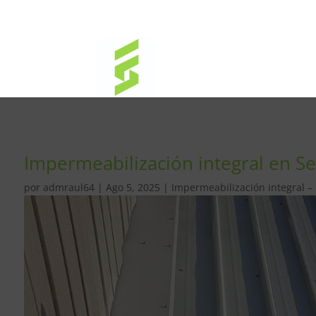
Impermeabilización integral en Se
por
admraul64
|
Ago 5, 2025
|
Impermeabilización integral –