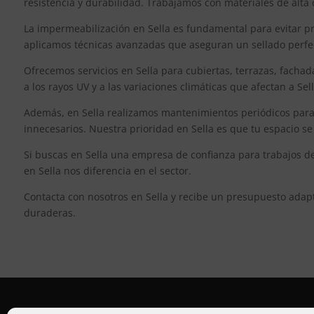
resistencia y durabilidad. Trabajamos con materiales de alta
La impermeabilización en Sella es fundamental para evitar pr
aplicamos técnicas avanzadas que aseguran un sellado perfect
Ofrecemos servicios en Sella para cubiertas, terrazas, fachad
a los rayos UV y a las variaciones climáticas que afectan a Se
Además, en Sella realizamos mantenimientos periódicos para 
innecesarios. Nuestra prioridad en Sella es que tu espacio s
Si buscas en Sella una empresa de confianza para trabajos de
en Sella nos diferencia en el sector.
Contacta con nosotros en Sella y recibe un presupuesto adap
duraderas.