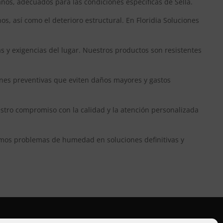
nos, adecuados para las condiciones específicas de Sella.
 así como el deterioro estructural. En Floridia Soluciones
as y exigencias del lugar. Nuestros productos son resistentes
ones preventivas que eviten daños mayores y gastos
estro compromiso con la calidad y la atención personalizada
mamos problemas de humedad en soluciones definitivas y