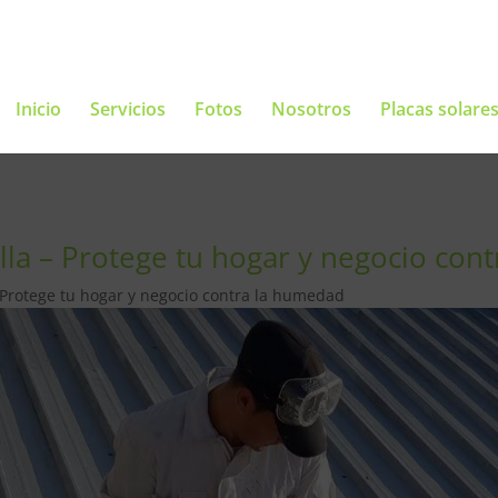
Inicio
Servicios
Fotos
Nosotros
Placas solare
lla – Protege tu hogar y negocio con
 Protege tu hogar y negocio contra la humedad