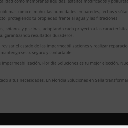
 calidad como membranas líquidas, asfaltos modificados y poliureta
oblemas como el moho, las humedades en paredes, techos y sótanos,
o, protegiendo tu propiedad frente al agua y las filtraciones.
as, sótanos y piscinas, adaptando cada proyecto a las característic
lla, garantizando resultados duraderos.
revisar el estado de las impermeabilizaciones y realizar reparaci
e mantenga seco, seguro y confortable.
 impermeabilización, Floridia Soluciones es tu mejor elección. Nu
tado a tus necesidades. En Floridia Soluciones en Sella transfor