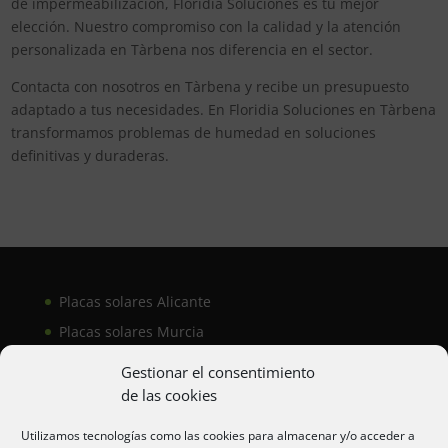
de impermeabilización, Floridia Soluciones es tu mejor
elección. Nuestro compromiso con la calidad y la atención
personalizada en Tàrbena nos diferencia en el sector.
Contacta con nosotros en Tàrbena y recibe un presupuesto
adaptado a tus necesidades. En Floridia Soluciones en Tàrbena
transformamos problemas de humedad en soluciones
definitivas y duraderas.
Placas solares Alicante
Placas solares Murcia
Placas solares San Juan
Gestionar el consentimiento
de las cookies
Aire acondicionado Alicante
Utilizamos tecnologías como las cookies para almacenar y/o acceder a