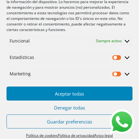
la información del dispositivo. Lo hacemos para mejorar la experiencia
Aire acondicionador Murcia
de navegación y para mostrar anuncios (no) personalizados. El
consentimiento a estas tecnologías nos permitirá procesar datos como
Aire acondicionado San Juan
el comportamiento de navegación o los ID's únicos en este sitio. No
consentir o retirar el consentimiento, puede afectar negativamente a
ciertas características y funciones.
Aviso legal
Funcional
Siempre activo
Cookies UE
Privacidad
Estadísticas
Estadíst
Marketing
Marketi
Aceptar todas
Inicio
Servicios
Fotos
Nosotros
Placas solares
Ofertas 2025/26
Contacto
Denegar todas
Guardar preferencias
Diseño
PC64
| Hosting
DonCloud
|
Floridia
Soluciones
Política de cookies
Política de privacidad
Aviso legal