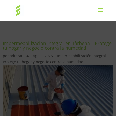
Impermeabilización integral en Tàrbena – Protege
tu hogar y negocio contra la humedad
por
admraul64
|
Ago 5, 2025
|
Impermeabilización integral –
Protege tu hogar y negocio contra la humedad