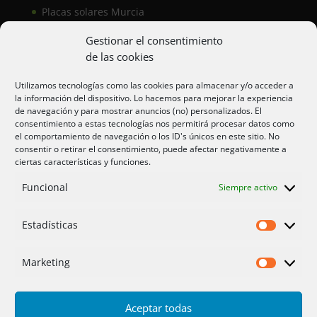
Placas solares Murcia
Placas solares San Juan
Gestionar el consentimiento
de las cookies
Aire acondicionado Alicante
Utilizamos tecnologías como las cookies para almacenar y/o acceder a
la información del dispositivo. Lo hacemos para mejorar la experiencia
Aire acondicionador Murcia
de navegación y para mostrar anuncios (no) personalizados. El
consentimiento a estas tecnologías nos permitirá procesar datos como
Aire acondicionado San Juan
el comportamiento de navegación o los ID's únicos en este sitio. No
consentir o retirar el consentimiento, puede afectar negativamente a
ciertas características y funciones.
Aviso legal
Funcional
Siempre activo
Cookies UE
Privacidad
Estadísticas
Estadíst
Marketing
Marketi
Aceptar todas
Inicio
Servicios
Fotos
Nosotros