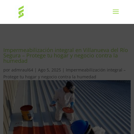
Impermeabilización integral en Villanueva del Río
Segura – Protege tu hogar y negocio contra la
humedad
por
admraul64
|
Ago 5, 2025
|
Impermeabilización integral –
Protege tu hogar y negocio contra la humedad