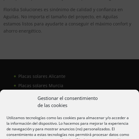
Floridia Soluciones es sinónimo de calidad y confianza en
Aguilas. No importa el tamaño del proyecto, en Aguilas
estamos listos para ayudarte a conseguir el máximo confort y
ahorro energético.
Placas solares Alicante
Placas solares Murcia
Placas solares San Juan
Gestionar el consentimiento
de las cookies
Aire acondicionado Alicante
Utilizamos tecnologías como las cookies para almacenar y/o acceder a
la información del dispositivo. Lo hacemos para mejorar la experiencia
Aire acondicionador Murcia
de navegación y para mostrar anuncios (no) personalizados. El
consentimiento a estas tecnologías nos permitirá procesar datos como
Aire acondicionado San Juan