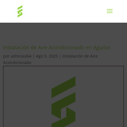
Instalación de Aire Acondicionado en Aguilas
por
admraul64
|
Ago 5, 2025
|
Instalación de Aire
Acondicionado