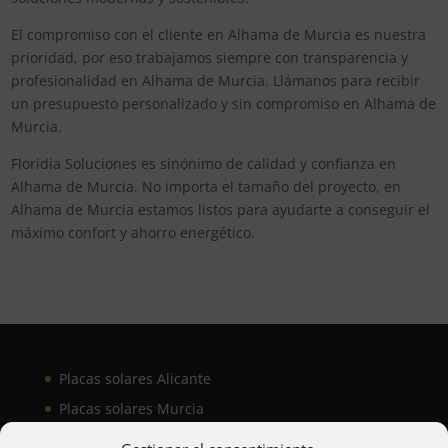
El compromiso con el cliente en Alhama de Murcia es nuestra
prioridad, por eso trabajamos siempre con transparencia y
profesionalidad en Alhama de Murcia. Llámanos para recibir
un presupuesto personalizado y sin compromiso en Alhama de
Murcia.
Floridia Soluciones es sinónimo de calidad y confianza en
Alhama de Murcia. No importa el tamaño del proyecto, en
Alhama de Murcia estamos listos para ayudarte a conseguir el
máximo confort y ahorro energético.
Placas solares Alicante
Placas solares Murcia
Placas solares San Juan