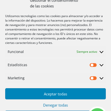
Gestionar el consentimiento
de las cookies
Aire acondicionado Alicante
Utilizamos tecnologías como las cookies para almacenar y/o acceder a
la información del dispositivo. Lo hacemos para mejorar la experiencia
Aire acondicionador Murcia
de navegación y para mostrar anuncios (no) personalizados. El
consentimiento a estas tecnologías nos permitirá procesar datos como
Aire acondicionado San Juan
el comportamiento de navegación o los ID's únicos en este sitio. No
consentir o retirar el consentimiento, puede afectar negativamente a
ciertas características y funciones.
Aviso legal
Funcional
Siempre activo
Cookies UE
Privacidad
Estadísticas
Estadíst
Marketing
Marketi
Aceptar todas
Inicio
Servicios
Fotos
Nosotros
Placas solares
Ofertas 2025/26
Contacto
Denegar todas