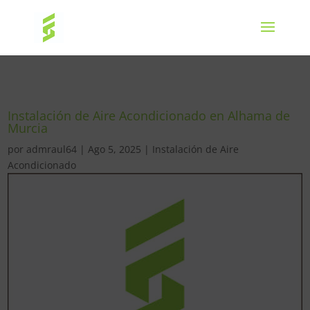
Instalación de Aire Acondicionado en Alhama de
Murcia
por
admraul64
|
Ago 5, 2025
|
Instalación de Aire
Acondicionado