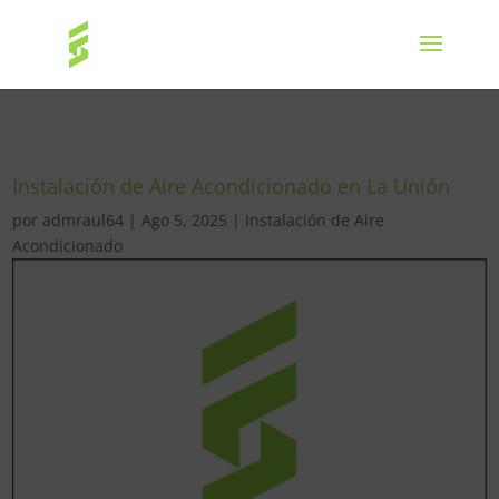
Instalación de Aire Acondicionado en La Unión
por
admraul64
|
Ago 5, 2025
|
Instalación de Aire
Acondicionado