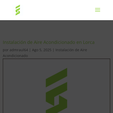
Instalación de Aire Acondicionado en Lorca
por
admraul64
|
Ago 5, 2025
|
Instalación de Aire
Acondicionado