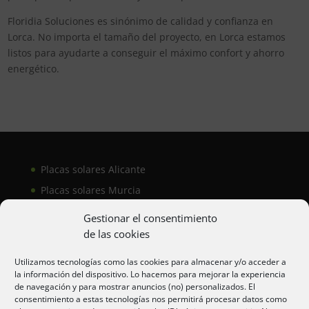
Floridia Soluciones es sinónimo de calidad y confianza en
Lorca. No importa el tamaño del proyecto, en Lorca estamos
listos para ayudarte a conseguir el máximo confort y ahorro
energético.
Placas solares Alicante
Placas solares Murcia
Placas solares San Juan
Gestionar el consentimiento
de las cookies
Aire acondicionado Alicante
Utilizamos tecnologías como las cookies para almacenar y/o acceder a
la información del dispositivo. Lo hacemos para mejorar la experiencia
Aire acondicionador Murcia
de navegación y para mostrar anuncios (no) personalizados. El
consentimiento a estas tecnologías nos permitirá procesar datos como
Aire acondicionado San Juan