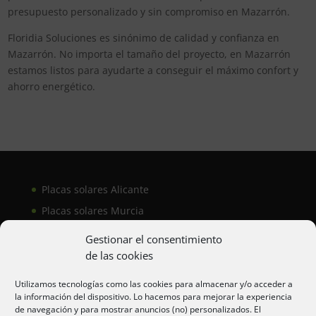
presupuesto personalizado y sin compromiso en Mazarrón.
Floridia Soluciones es sinónimo de calidad y confianza en
Mazarrón. No importa el tamaño del proyecto, en Mazarrón
estamos listos para ayudarte a conseguir el máximo confort y
ahorro energético.
Placas solares Alicante
Placas solares Murcia
Placas solares San Juan
Gestionar el consentimiento
de las cookies
Aire acondicionado Alicante
Utilizamos tecnologías como las cookies para almacenar y/o acceder a
la información del dispositivo. Lo hacemos para mejorar la experiencia
Aire acondicionador Murcia
de navegación y para mostrar anuncios (no) personalizados. El