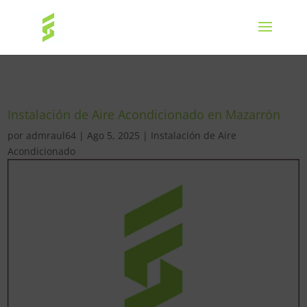
Instalación de Aire Acondicionado en Mazarrón
por
admraul64
|
Ago 5, 2025
|
Instalación de Aire
Acondicionado