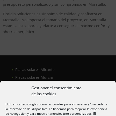
presupuesto personalizado y sin compromiso en Moratalla.
Floridia Soluciones es sinónimo de calidad y confianza en
Moratalla. No importa el tamaño del proyecto, en Moratalla
estamos listos para ayudarte a conseguir el máximo confort y
ahorro energético.
Placas solares Alicante
Placas solares Murcia
Placas solares San Juan
Gestionar el consentimiento
de las cookies
Aire acondicionado Alicante
Utilizamos tecnologías como las cookies para almacenar y/o acceder a
la información del dispositivo. Lo hacemos para mejorar la experiencia
Aire acondicionador Murcia
de navegación y para mostrar anuncios (no) personalizados. El