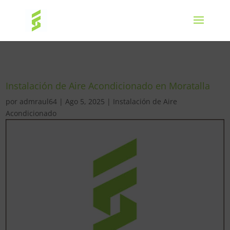
Instalación de Aire Acondicionado en Moratalla
por
admraul64
|
Ago 5, 2025
|
Instalación de Aire
Acondicionado