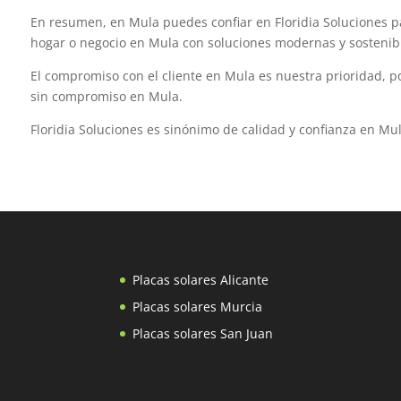
En resumen, en Mula puedes confiar en Floridia Soluciones pa
hogar o negocio en Mula con soluciones modernas y sostenib
El compromiso con el cliente en Mula es nuestra prioridad, 
sin compromiso en Mula.
Floridia Soluciones es sinónimo de calidad y confianza en Mu
Placas solares Alicante
Placas solares Murcia
Placas solares San Juan