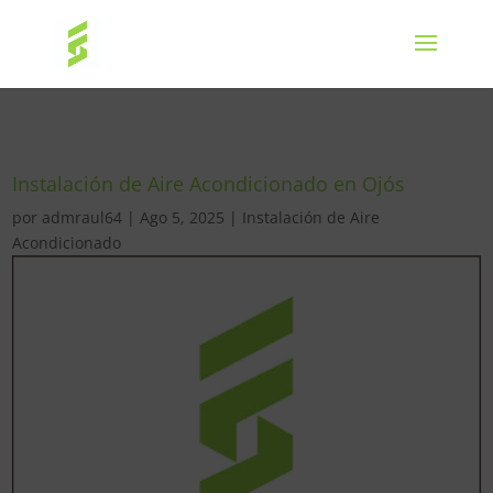
Instalación de Aire Acondicionado en Ojós
por
admraul64
|
Ago 5, 2025
|
Instalación de Aire
Acondicionado