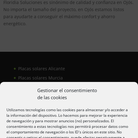
Floridia Soluciones es sinónimo de calidad y confianza en Ojós.
No importa el tamaño del proyecto, en Ojós estamos listos
para ayudarte a conseguir el máximo confort y ahorro
energético.
Placas solares Alicante
Placas solares Murcia
Placas solares San Juan
Gestionar el consentimiento
de las cookies
Aire acondicionado Alicante
Utilizamos tecnologías como las cookies para almacenar y/o acceder a
la información del dispositivo. Lo hacemos para mejorar la experiencia
Aire acondicionador Murcia
de navegación y para mostrar anuncios (no) personalizados. El
consentimiento a estas tecnologías nos permitirá procesar datos como
Aire acondicionado San Juan
el comportamiento de navegación o los ID's únicos en este sitio. No
consentir o retirar el consentimiento, puede afectar negativamente a