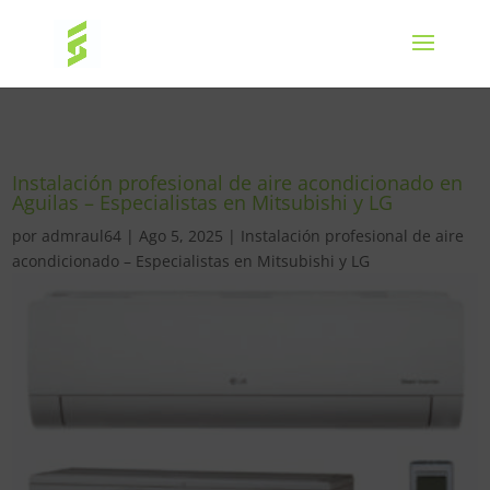
Instalación profesional de aire acondicionado en
Aguilas – Especialistas en Mitsubishi y LG
por
admraul64
|
Ago 5, 2025
|
Instalación profesional de aire
acondicionado – Especialistas en Mitsubishi y LG