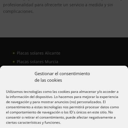
profesionalidad para ofrecerte un servicio a medida y sin
complicaciones.
Placas solares Alicante
Placas solares Murcia
Placas solares San Juan
Gestionar el consentimiento
de las cookies
Aire acondicionado Alicante
Utilizamos tecnologías como las cookies para almacenar y/o acceder a
la información del dispositivo. Lo hacemos para mejorar la experiencia
Aire acondicionador Murcia
de navegación y para mostrar anuncios (no) personalizados. El
consentimiento a estas tecnologías nos permitirá procesar datos como
Aire acondicionado San Juan
el comportamiento de navegación o los ID's únicos en este sitio. No
consentir o retirar el consentimiento, puede afectar negativamente a
ciertas características y funciones.