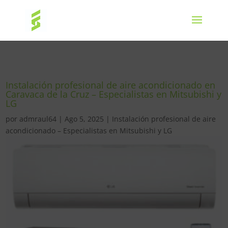
Instalación profesional de aire acondicionado en
Caravaca de la Cruz – Especialistas en Mitsubishi y
LG
por
admraul64
|
Ago 5, 2025
|
Instalación profesional de aire
acondicionado – Especialistas en Mitsubishi y LG