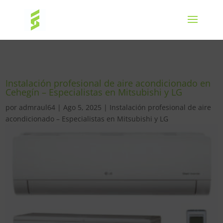
Instalación profesional de aire acondicionado en
Cehegín – Especialistas en Mitsubishi y LG
por
admraul64
|
Ago 5, 2025
|
Instalación profesional de aire
acondicionado – Especialistas en Mitsubishi y LG