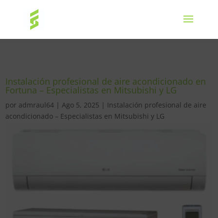
Instalación profesional de aire acondicionado en
Fortuna – Especialistas en Mitsubishi y LG
por
admraul64
|
Ago 5, 2025
|
Instalación profesional de aire
acondicionado – Especialistas en Mitsubishi y LG