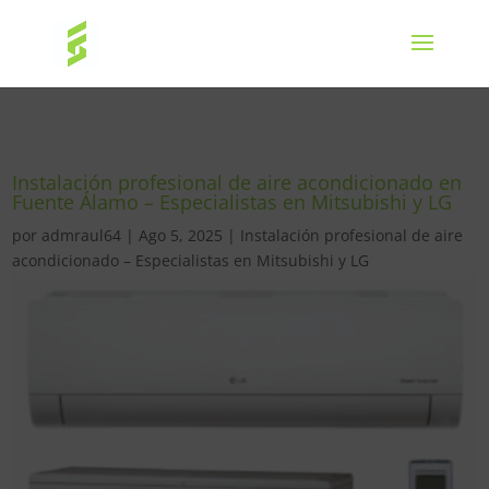
Instalación profesional de aire acondicionado en
Fuente Álamo – Especialistas en Mitsubishi y LG
por
admraul64
|
Ago 5, 2025
|
Instalación profesional de aire
acondicionado – Especialistas en Mitsubishi y LG