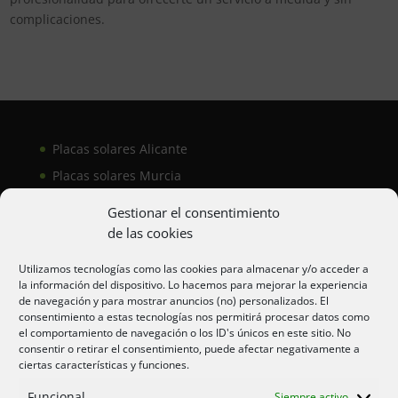
complicaciones.
Placas solares Alicante
Placas solares Murcia
Placas solares San Juan
Gestionar el consentimiento
de las cookies
Aire acondicionado Alicante
Utilizamos tecnologías como las cookies para almacenar y/o acceder a
la información del dispositivo. Lo hacemos para mejorar la experiencia
Aire acondicionador Murcia
de navegación y para mostrar anuncios (no) personalizados. El
consentimiento a estas tecnologías nos permitirá procesar datos como
Aire acondicionado San Juan
el comportamiento de navegación o los ID's únicos en este sitio. No
consentir o retirar el consentimiento, puede afectar negativamente a
ciertas características y funciones.
Aviso legal
Funcional
Siempre activo