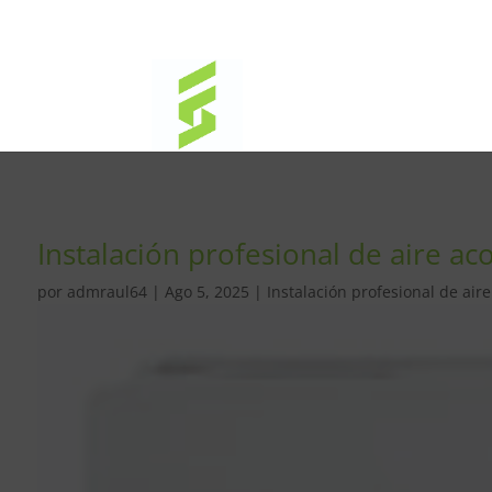
Instalación profesional de aire ac
por
admraul64
|
Ago 5, 2025
|
Instalación profesional de air