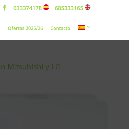
633374178
685333165
s
Ofertas 2025/26
Contacto
en Mitsubishi y LG