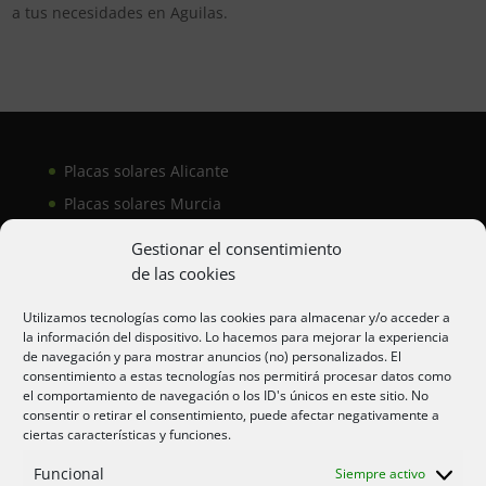
a tus necesidades en Aguilas.
Placas solares Alicante
Placas solares Murcia
Placas solares San Juan
Gestionar el consentimiento
de las cookies
Aire acondicionado Alicante
Utilizamos tecnologías como las cookies para almacenar y/o acceder a
la información del dispositivo. Lo hacemos para mejorar la experiencia
Aire acondicionador Murcia
de navegación y para mostrar anuncios (no) personalizados. El
consentimiento a estas tecnologías nos permitirá procesar datos como
Aire acondicionado San Juan
el comportamiento de navegación o los ID's únicos en este sitio. No
consentir o retirar el consentimiento, puede afectar negativamente a
ciertas características y funciones.
Aviso legal
Funcional
Siempre activo