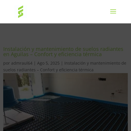
Instalación y mantenimiento de suelos radiantes
en Aguilas – Confort y eficiencia térmica
por
admraul64
|
Ago 5, 2025
|
Instalación y mantenimiento de
suelos radiantes – Confort y eficiencia térmica