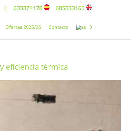
633374178
685333165
Ofertas 2025/26
Contacto
y eficiencia térmica