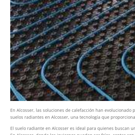
En Alcosser, las soluciones de calefacción han evolucionado 
suelos radiantes en Alcosser, una tecnología que proporciona
El suelo radiante en Alcosser es ideal para quienes buscan una