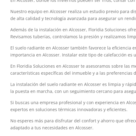
En Alcosser, donde los inviernos pueden ser fríos, contar co
Nuestro equipo en Alcosser realiza un estudio previo para di
de alta calidad y tecnología avanzada para asegurar un rendi
Además de la instalación en Alcosser, Floridia Soluciones ofr
Revisamos tuberías, controlamos la presión y realizamos limpie
El suelo radiante en Alcosser también favorece la eficiencia 
importancia en Alcosser. Instalar este tipo de calefacción es 
En Floridia Soluciones en Alcosser te asesoramos sobre las m
características específicas del inmueble y a las preferencias 
La instalación del suelo radiante en Alcosser es limpia y ráp
la puesta en marcha, con un seguimiento cercano para asegura
Si buscas una empresa profesional y con experiencia en Alcoss
expertos en soluciones térmicas innovadoras y eficientes.
No esperes más para disfrutar del confort y ahorro que ofrec
adaptado a tus necesidades en Alcosser.