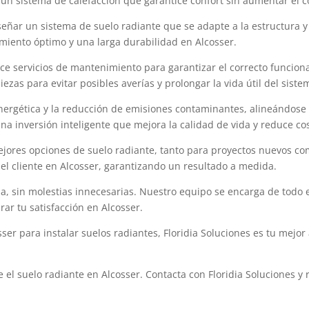
n un sistema de calefacción que garantice confort sin aumentar el
señar un sistema de suelo radiante que se adapte a la estructura 
miento óptimo y una larga durabilidad en Alcosser.
ece servicios de mantenimiento para garantizar el correcto funcion
zas para evitar posibles averías y prolongar la vida útil del siste
energética y la reducción de emisiones contaminantes, alineándose 
una inversión inteligente que mejora la calidad de vida y reduce cos
ejores opciones de suelo radiante, tanto para proyectos nuevos c
del cliente en Alcosser, garantizando un resultado a medida.
ida, sin molestias innecesarias. Nuestro equipo se encarga de todo 
r tu satisfacción en Alcosser.
er para instalar suelos radiantes, Floridia Soluciones es tu mejor
e el suelo radiante en Alcosser. Contacta con Floridia Soluciones 