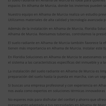
El suelo radiante en Alhama de Murcia es ideal para quienes b
espacio. En Alhama de Murcia, donde los inviernos pueden se
Nuestro equipo en Alhama de Murcia realiza un estudio previ
Utilizamos materiales de alta calidad y tecnología avanzada
Además de la instalación en Alhama de Murcia, Floridia Soluc
Alhama de Murcia. Revisamos tuberías, controlamos la presión
El suelo radiante en Alhama de Murcia también favorece la ef
tienen más importancia en Alhama de Murcia. Instalar este ti
En Floridia Soluciones en Alhama de Murcia te asesoramos s
el sistema a las características específicas del inmueble y a
La instalación del suelo radiante en Alhama de Murcia es lim
preparación del suelo hasta la puesta en marcha, con un seg
Si buscas una empresa profesional y con experiencia en Alham
nos avala como expertos en soluciones térmicas innovadoras y
No esperes más para disfrutar del confort y ahorro que ofrec
presupuesto adaptado a tus necesidades en Alhama de Murc