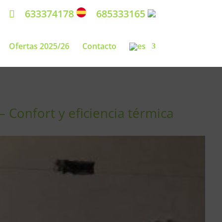
633374178
685333165
Ofertas 2025/26
Contacto
 Confort y eficiencia térmica