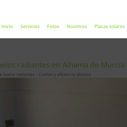
Inicio
Servicios
Fotos
Nosotros
Placas solares
elos radiantes en Alhama de Murcia –
 suelos radiantes – Confort y eficiencia térmica