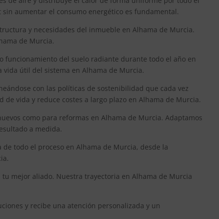
s de aire y distribuye el calor de forma uniforme por todo el
rt sin aumentar el consumo energético es fundamental.
structura y necesidades del inmueble en Alhama de Murcia.
lhama de Murcia.
to funcionamiento del suelo radiante durante todo el año en
a vida útil del sistema en Alhama de Murcia.
neándose con las políticas de sostenibilidad que cada vez
ad de vida y reduce costes a largo plazo en Alhama de Murcia.
os nuevos como para reformas en Alhama de Murcia. Adaptamos
resultado a medida.
ga de todo el proceso en Alhama de Murcia, desde la
ia.
s tu mejor aliado. Nuestra trayectoria en Alhama de Murcia
uciones y recibe una atención personalizada y un