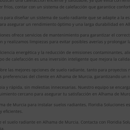
uscan una calefacción eficiente y saludable, ya que evita corriente
r fríos, contar con un sistema de calefacción que garantice confo
o para diseñar un sistema de suelo radiante que se adapte a la e
 para asegurar un rendimiento óptimo y una larga durabilidad en A
iones ofrece servicios de mantenimiento para garantizar el correc
 y realizamos limpiezas para evitar posibles averías y prolongar l
iciencia energética y la reducción de emisiones contaminantes, ali
po de calefacción es una inversión inteligente que mejora la calid
obre las mejores opciones de suelo radiante, tanto para proyect
 las preferencias del cliente en Alhama de Murcia, garantizando un 
pia y rápida, sin molestias innecesarias. Nuestro equipo se encar
uimiento cercano para asegurar tu satisfacción en Alhama de Murc
a de Murcia para instalar suelos radiantes, Floridia Soluciones e
 eficientes.
e el suelo radiante en Alhama de Murcia. Contacta con Floridia Sol
ia.