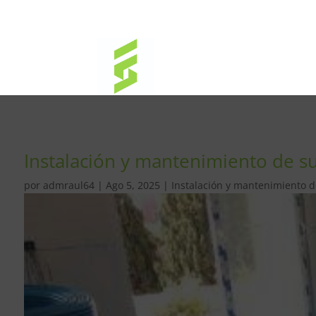
Instalación y mantenimiento de su
por
admraul64
|
Ago 5, 2025
|
Instalación y mantenimiento de