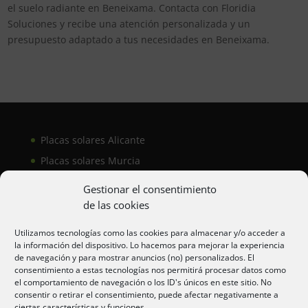
el suelo radiante en Beneixama. Contacta con Floridia
Soluciones y recibe una atención personalizada y un
presupuesto adaptado a tus necesidades en Beneixama.
Placas solares Alicante
Placas solares Murcia
Placas solares San Juan
Gestionar el consentimiento
de las cookies
Aire acondicionado Alicante
Utilizamos tecnologías como las cookies para almacenar y/o acceder a
la información del dispositivo. Lo hacemos para mejorar la experiencia
Aire acondicionador Murcia
de navegación y para mostrar anuncios (no) personalizados. El
consentimiento a estas tecnologías nos permitirá procesar datos como
Aire acondicionado San Juan
el comportamiento de navegación o los ID's únicos en este sitio. No
consentir o retirar el consentimiento, puede afectar negativamente a
ciertas características y funciones.