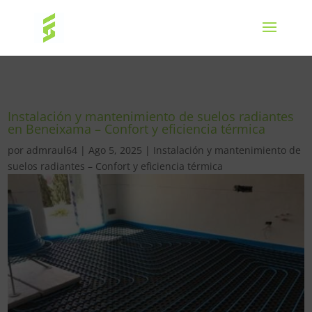
Instalación y mantenimiento de suelos radiantes
en Beneixama – Confort y eficiencia térmica
por
admraul64
|
Ago 5, 2025
|
Instalación y mantenimiento de
suelos radiantes – Confort y eficiencia térmica