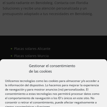
el suelo radiante en Benidoleig. Contacta con Floridia
Soluciones y recibe una atención personalizada y un
presupuesto adaptado a tus necesidades en Benidoleig.
Placas solares Alicante
Placas solares Murcia
Placas solares San Juan
Gestionar el consentimiento
de las cookies
Aire acondicionado Alicante
Utilizamos tecnologías como las cookies para almacenar y/o acceder a
la información del dispositivo. Lo hacemos para mejorar la experiencia
Aire acondicionador Murcia
de navegación y para mostrar anuncios (no) personalizados. El
consentimiento a estas tecnologías nos permitirá procesar datos como
Aire acondicionado San Juan
el comportamiento de navegación o los ID's únicos en este sitio. No
consentir o retirar el consentimiento, puede afectar negativamente a
ciertas características y funciones.