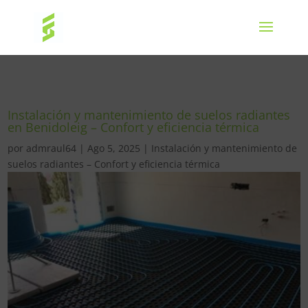
Instalación y mantenimiento de suelos radiantes
en Benidoleig – Confort y eficiencia térmica
por
admraul64
|
Ago 5, 2025
|
Instalación y mantenimiento de
suelos radiantes – Confort y eficiencia térmica