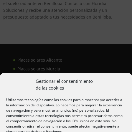
el suelo radiante en Benilloba. Contacta con Floridia
Soluciones y recibe una atención personalizada y un
presupuesto adaptado a tus necesidades en Benilloba.
Placas solares Alicante
Placas solares Murcia
Placas solares San Juan
Gestionar el consentimiento
de las cookies
Aire acondicionado Alicante
Utilizamos tecnologías como las cookies para almacenar y/o acceder a
la información del dispositivo. Lo hacemos para mejorar la experiencia
Aire acondicionador Murcia
de navegación y para mostrar anuncios (no) personalizados. El
consentimiento a estas tecnologías nos permitirá procesar datos como
Aire acondicionado San Juan
el comportamiento de navegación o los ID's únicos en este sitio. No
consentir o retirar el consentimiento, puede afectar negativamente a
ciertas características y funciones.