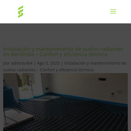
Instalación y mantenimiento de suelos radiantes
en Benilloba – Confort y eficiencia térmica
por
admraul64
|
Ago 5, 2025
|
Instalación y mantenimiento de
suelos radiantes – Confort y eficiencia térmica