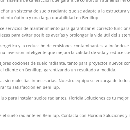
n un sistema de calefacción que garantice confort sin aumentar el
señar un sistema de suelo radiante que se adapte a la estructura 
miento óptimo y una larga durabilidad en Benillup.
ece servicios de mantenimiento para garantizar el correcto funcion
zas para evitar posibles averías y prolongar la vida útil del siste
energética y la reducción de emisiones contaminantes, alineándose 
una inversión inteligente que mejora la calidad de vida y reduce cos
ejores opciones de suelo radiante, tanto para proyectos nuevos c
del cliente en Benillup, garantizando un resultado a medida.
ida, sin molestias innecesarias. Nuestro equipo se encarga de todo 
r tu satisfacción en Benillup.
up para instalar suelos radiantes, Floridia Soluciones es tu mejor
e el suelo radiante en Benillup. Contacta con Floridia Soluciones 