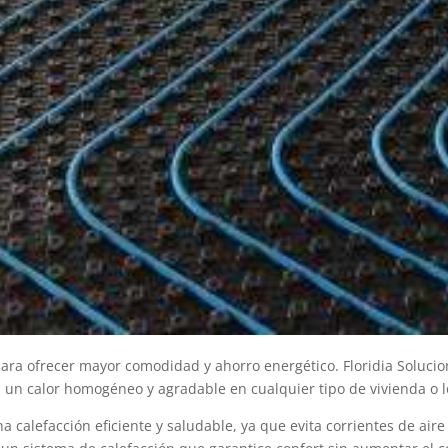
para ofrecer mayor comodidad y ahorro energético. Floridia Solucio
 un calor homogéneo y agradable en cualquier tipo de vivienda o l
 calefacción eficiente y saludable, ya que evita corrientes de aire