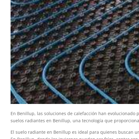
En Benillup, las soluciones de calefacción han evolucionado 
suelos radiantes en Benillup, una tecnología que proporciona
El suelo radiante en Benillup es ideal para quienes buscan una