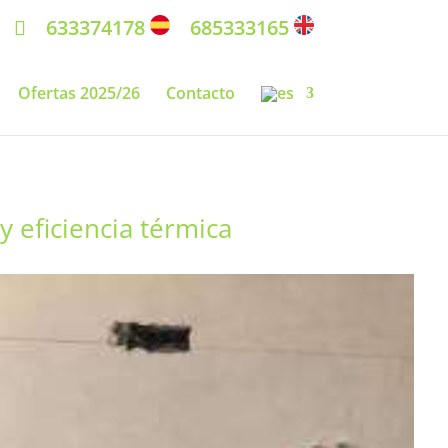
633374178
685333165
Ofertas 2025/26
Contacto
y eficiencia térmica