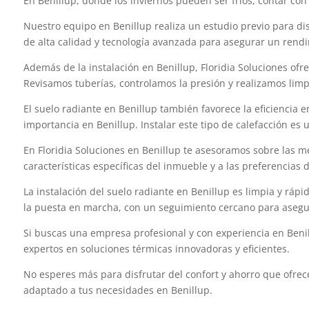
En Benillup, donde los inviernos pueden ser fríos, contar co
Nuestro equipo en Benillup realiza un estudio previo para di
de alta calidad y tecnología avanzada para asegurar un rendi
Además de la instalación en Benillup, Floridia Soluciones ofr
Revisamos tuberías, controlamos la presión y realizamos limpie
El suelo radiante en Benillup también favorece la eficiencia 
importancia en Benillup. Instalar este tipo de calefacción es 
En Floridia Soluciones en Benillup te asesoramos sobre las m
características específicas del inmueble y a las preferencias 
La instalación del suelo radiante en Benillup es limpia y ráp
la puesta en marcha, con un seguimiento cercano para asegura
Si buscas una empresa profesional y con experiencia en Benill
expertos en soluciones térmicas innovadoras y eficientes.
No esperes más para disfrutar del confort y ahorro que ofrec
adaptado a tus necesidades en Benillup.