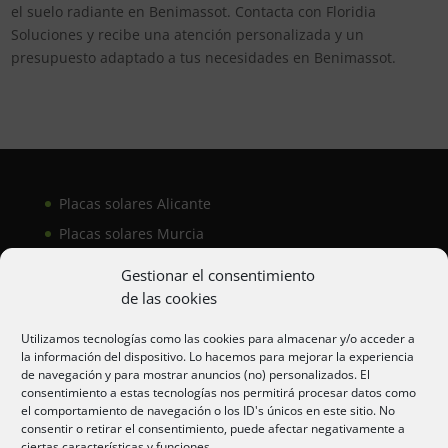
el suelo radiante en Benimassot. Contacta con Floridia
Soluciones y recibe una atención personalizada y un
presupuesto adaptado a tus necesidades en Benimassot.
Placas solares Alicante
Placas solares Murcia
Placas solares San Juan
Gestionar el consentimiento
de las cookies
Aire acondicionado Alicante
Utilizamos tecnologías como las cookies para almacenar y/o acceder a
la información del dispositivo. Lo hacemos para mejorar la experiencia
Aire acondicionador Murcia
de navegación y para mostrar anuncios (no) personalizados. El
consentimiento a estas tecnologías nos permitirá procesar datos como
Aire acondicionado San Juan
el comportamiento de navegación o los ID's únicos en este sitio. No
consentir o retirar el consentimiento, puede afectar negativamente a
ciertas características y funciones.