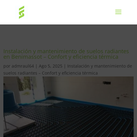
Instalación y mantenimiento de suelos radiantes
en Benimassot – Confort y eficiencia térmica
por
admraul64
|
Ago 5, 2025
|
Instalación y mantenimiento de
suelos radiantes – Confort y eficiencia térmica