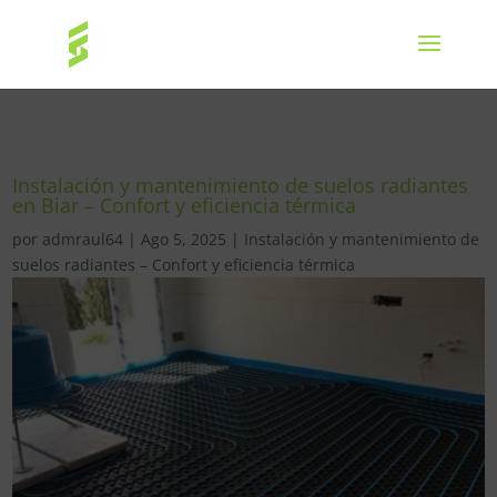
Instalación y mantenimiento de suelos radiantes
en Biar – Confort y eficiencia térmica
por
admraul64
|
Ago 5, 2025
|
Instalación y mantenimiento de
suelos radiantes – Confort y eficiencia térmica