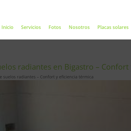
Inicio
Servicios
Fotos
Nosotros
Placas solares
los radiantes en Bigastro – Confort y
 suelos radiantes – Confort y eficiencia térmica