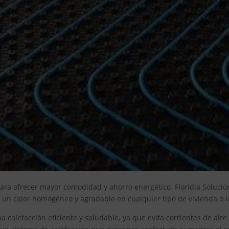
para ofrecer mayor comodidad y ahorro energético. Floridia Solucio
 un calor homogéneo y agradable en cualquier tipo de vivienda o lo
 calefacción eficiente y saludable, ya que evita corrientes de aire