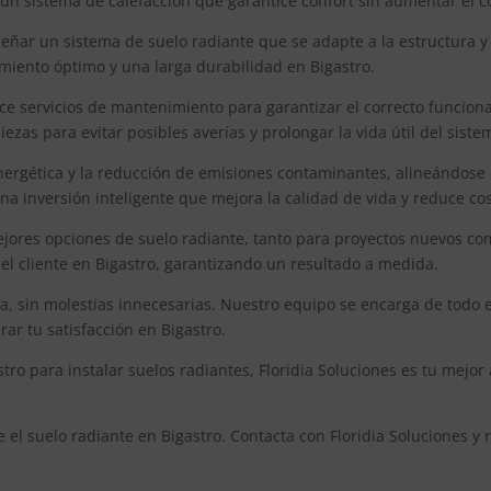
n un sistema de calefacción que garantice confort sin aumentar el
señar un sistema de suelo radiante que se adapte a la estructura y
miento óptimo y una larga durabilidad en Bigastro.
ece servicios de mantenimiento para garantizar el correcto funcion
zas para evitar posibles averías y prolongar la vida útil del siste
energética y la reducción de emisiones contaminantes, alineándose 
una inversión inteligente que mejora la calidad de vida y reduce cos
ejores opciones de suelo radiante, tanto para proyectos nuevos co
del cliente en Bigastro, garantizando un resultado a medida.
ida, sin molestias innecesarias. Nuestro equipo se encarga de todo 
r tu satisfacción en Bigastro.
ro para instalar suelos radiantes, Floridia Soluciones es tu mejor 
e el suelo radiante en Bigastro. Contacta con Floridia Soluciones 