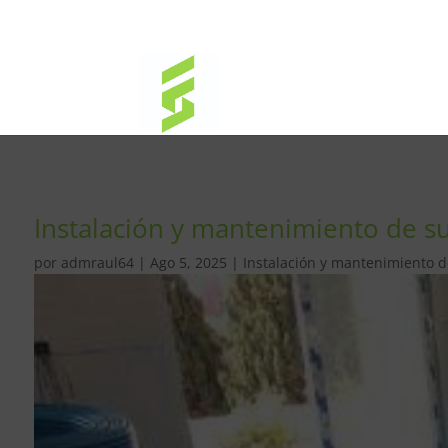
Instalación y mantenimiento de sue
por
admraul64
|
Ago 5, 2025
|
Instalación y mantenimiento de