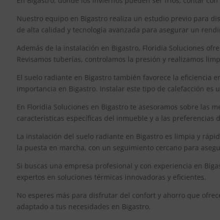
En Bigastro, donde los inviernos pueden ser fríos, contar co
Nuestro equipo en Bigastro realiza un estudio previo para di
de alta calidad y tecnología avanzada para asegurar un rendi
Además de la instalación en Bigastro, Floridia Soluciones ofr
Revisamos tuberías, controlamos la presión y realizamos limpie
El suelo radiante en Bigastro también favorece la eficiencia 
importancia en Bigastro. Instalar este tipo de calefacción es 
En Floridia Soluciones en Bigastro te asesoramos sobre las m
características específicas del inmueble y a las preferencias 
La instalación del suelo radiante en Bigastro es limpia y ráp
la puesta en marcha, con un seguimiento cercano para asegura
Si buscas una empresa profesional y con experiencia en Bigast
expertos en soluciones térmicas innovadoras y eficientes.
No esperes más para disfrutar del confort y ahorro que ofrec
adaptado a tus necesidades en Bigastro.