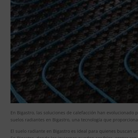
En Bigastro, las soluciones de calefacción han evolucionado 
suelos radiantes en Bigastro, una tecnología que proporciona
El suelo radiante en Bigastro es ideal para quienes buscan una