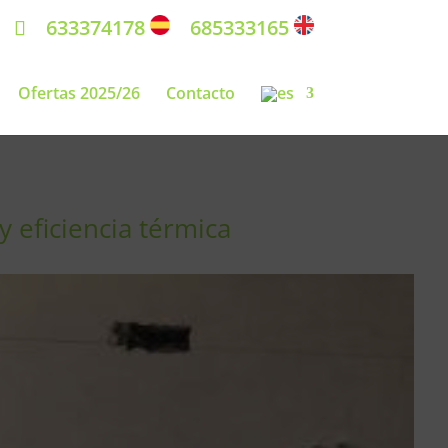
633374178
685333165
Ofertas 2025/26
Contacto
 eficiencia térmica