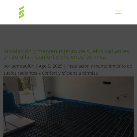
Instalación y mantenimiento de suelos radiantes
en Bolulla – Confort y eficiencia térmica
por
admraul64
|
Ago 5, 2025
|
Instalación y mantenimiento de
suelos radiantes – Confort y eficiencia térmica