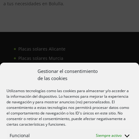
a tus necesidades en Bolulla.
Placas solares Alicante
Placas solares Murcia
Placas solares San Juan
Gestionar el consentimiento
de las cookies
Aire acondicionado Alicante
Utilizamos tecnologías como las cookies para almacenar y/o acceder a
la información del dispositivo. Lo hacemos para mejorar la experiencia
Aire acondicionador Murcia
de navegación y para mostrar anuncios (no) personalizados. El
consentimiento a estas tecnologías nos permitirá procesar datos como
Aire acondicionado San Juan
el comportamiento de navegación o los ID's únicos en este sitio. No
consentir o retirar el consentimiento, puede afectar negativamente a
ciertas características y funciones.
Aviso legal
Funcional
Siempre activo