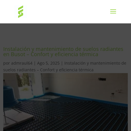
Instalación y mantenimiento de suelos radiantes
en Busot – Confort y eficiencia térmica
por
admraul64
|
Ago 5, 2025
|
Instalación y mantenimiento de
suelos radiantes – Confort y eficiencia térmica