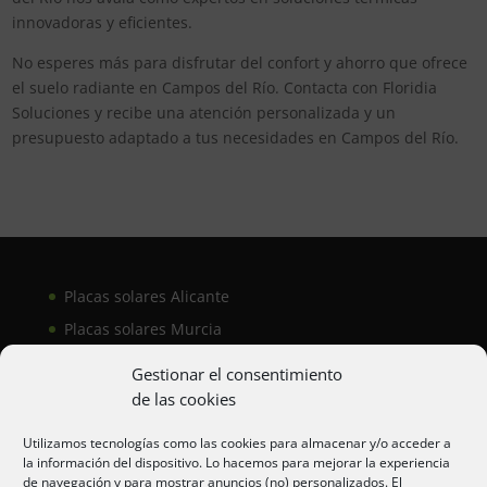
innovadoras y eficientes.
No esperes más para disfrutar del confort y ahorro que ofrece
el suelo radiante en Campos del Río. Contacta con Floridia
Soluciones y recibe una atención personalizada y un
presupuesto adaptado a tus necesidades en Campos del Río.
Placas solares Alicante
Placas solares Murcia
Placas solares San Juan
Gestionar el consentimiento
de las cookies
Aire acondicionado Alicante
Utilizamos tecnologías como las cookies para almacenar y/o acceder a
la información del dispositivo. Lo hacemos para mejorar la experiencia
Aire acondicionador Murcia
de navegación y para mostrar anuncios (no) personalizados. El