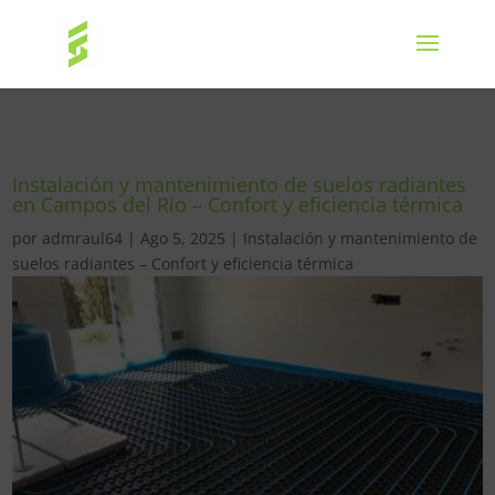
Instalación y mantenimiento de suelos radiantes
en Campos del Río – Confort y eficiencia térmica
por
admraul64
|
Ago 5, 2025
|
Instalación y mantenimiento de
suelos radiantes – Confort y eficiencia térmica