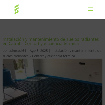
Instalación y mantenimiento de suelos radiantes
en Catral – Confort y eficiencia térmica
por
admraul64
|
Ago 5, 2025
|
Instalación y mantenimiento de
suelos radiantes – Confort y eficiencia térmica