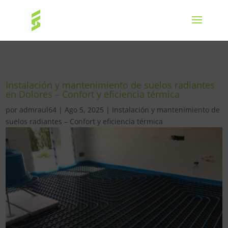
Instalación y mantenimiento de suelos radiantes
en Dolores – Confort y eficiencia térmica
por
admraul64
|
Ago 5, 2025
|
Instalación y mantenimiento de
suelos radiantes – Confort y eficiencia térmica