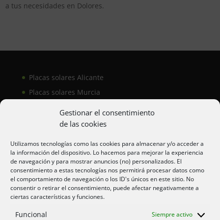
a tus necesidades en Dolores.
Placas solares Alicante
Placas solares Murcia
Placas solares San Juan
Gestionar el consentimiento
de las cookies
Aire acondicionado Alicante
Utilizamos tecnologías como las cookies para almacenar y/o acceder a
la información del dispositivo. Lo hacemos para mejorar la experiencia
Aire acondicionador Murcia
de navegación y para mostrar anuncios (no) personalizados. El
consentimiento a estas tecnologías nos permitirá procesar datos como
Aire acondicionado San Juan
el comportamiento de navegación o los ID's únicos en este sitio. No
consentir o retirar el consentimiento, puede afectar negativamente a
ciertas características y funciones.
Aviso legal
Funcional
Siempre activo