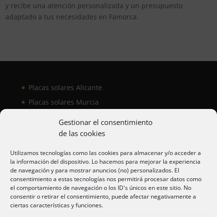
y recibe una atención personalizada y un presupuesto
adaptado a tus necesidades en Famorca.
Placas solares Alicante
Placas solares Murcia
Placas solares San Juan
Gestionar el consentimiento
de las cookies
Aire acondicionado Alicante
Utilizamos tecnologías como las cookies para almacenar y/o acceder a
la información del dispositivo. Lo hacemos para mejorar la experiencia
Aire acondicionador Murcia
de navegación y para mostrar anuncios (no) personalizados. El
consentimiento a estas tecnologías nos permitirá procesar datos como
Aire acondicionado San Juan
el comportamiento de navegación o los ID's únicos en este sitio. No
consentir o retirar el consentimiento, puede afectar negativamente a
ciertas características y funciones.
Aviso legal