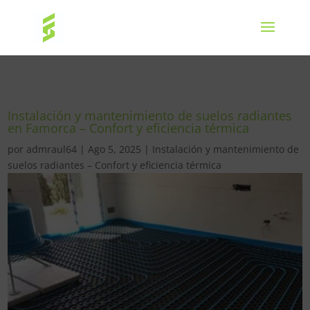
Instalación y mantenimiento de suelos radiantes
en Famorca – Confort y eficiencia térmica
por
admraul64
|
Ago 5, 2025
|
Instalación y mantenimiento de
suelos radiantes – Confort y eficiencia térmica