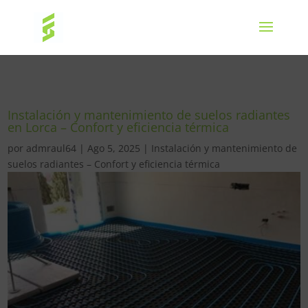
Instalación y mantenimiento de suelos radiantes
en Lorca – Confort y eficiencia térmica
por
admraul64
|
Ago 5, 2025
|
Instalación y mantenimiento de
suelos radiantes – Confort y eficiencia térmica