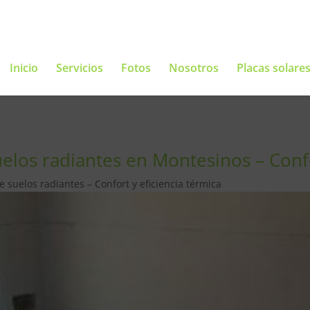
Inicio
Servicios
Fotos
Nosotros
Placas solare
elos radiantes en Montesinos – Confo
 suelos radiantes – Confort y eficiencia térmica