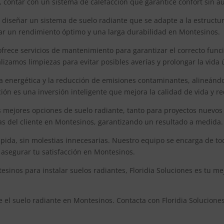
s, contar con un sistema de calefacción que garantice confort sin
 diseñar un sistema de suelo radiante que se adapte a la estructu
rar un rendimiento óptimo y una larga durabilidad en Montesinos.
ofrece servicios de mantenimiento para garantizar el correcto func
izamos limpiezas para evitar posibles averías y prolongar la vida 
a energética y la reducción de emisiones contaminantes, alineándo
ión es una inversión inteligente que mejora la calidad de vida y r
s mejores opciones de suelo radiante, tanto para proyectos nuev
cias del cliente en Montesinos, garantizando un resultado a medida.
rápida, sin molestias innecesarias. Nuestro equipo se encarga de t
asegurar tu satisfacción en Montesinos.
sinos para instalar suelos radiantes, Floridia Soluciones es tu me
e el suelo radiante en Montesinos. Contacta con Floridia Solucion