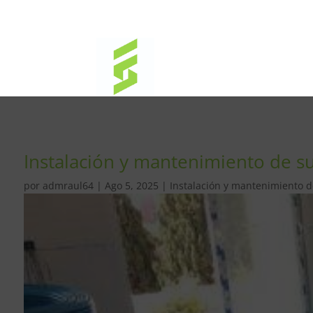
Instalación y mantenimiento de su
por
admraul64
|
Ago 5, 2025
|
Instalación y mantenimiento de