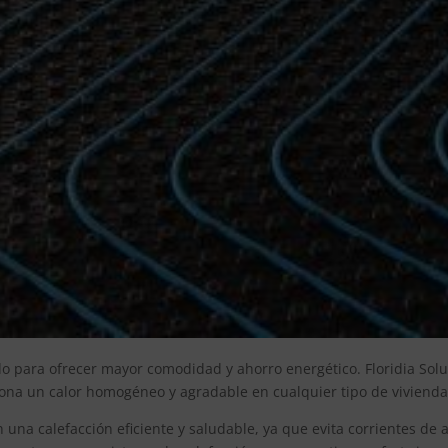
o para ofrecer mayor comodidad y ahorro energético. Floridia Solu
ona un calor homogéneo y agradable en cualquier tipo de vivienda
una calefacción eficiente y saludable, ya que evita corrientes de a