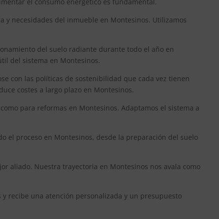
 aumentar el consumo energético es fundamental.
ra y necesidades del inmueble en Montesinos. Utilizamos
ionamiento del suelo radiante durante todo el año en
útil del sistema en Montesinos.
se con las políticas de sostenibilidad que cada vez tienen
educe costes a largo plazo en Montesinos.
os como para reformas en Montesinos. Adaptamos el sistema a
odo el proceso en Montesinos, desde la preparación del suelo
jor aliado. Nuestra trayectoria en Montesinos nos avala como
es y recibe una atención personalizada y un presupuesto