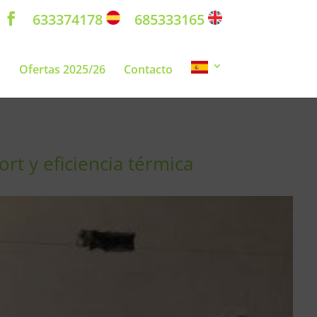
633374178
685333165
s
Ofertas 2025/26
Contacto
rt y eficiencia térmica