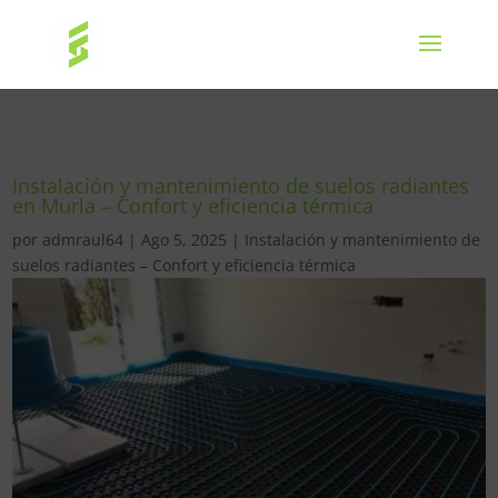
Instalación y mantenimiento de suelos radiantes
en Murla – Confort y eficiencia térmica
por
admraul64
|
Ago 5, 2025
|
Instalación y mantenimiento de
suelos radiantes – Confort y eficiencia térmica