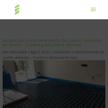
Instalación y mantenimiento de suelos radiantes
en Nucia – Confort y eficiencia térmica
por
admraul64
|
Ago 5, 2025
|
Instalación y mantenimiento de
suelos radiantes – Confort y eficiencia térmica