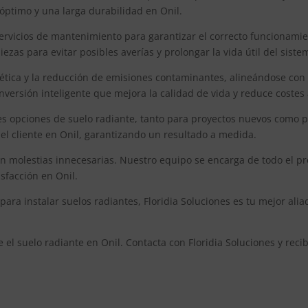
óptimo y una larga durabilidad en Onil.
servicios de mantenimiento para garantizar el correcto funcionamie
zas para evitar posibles averías y prolongar la vida útil del siste
gética y la reducción de emisiones contaminantes, alineándose con 
inversión inteligente que mejora la calidad de vida y reduce costes 
es opciones de suelo radiante, tanto para proyectos nuevos como p
del cliente en Onil, garantizando un resultado a medida.
 sin molestias innecesarias. Nuestro equipo se encarga de todo el p
sfacción en Onil.
ara instalar suelos radiantes, Floridia Soluciones es tu mejor ali
e el suelo radiante en Onil. Contacta con Floridia Soluciones y re