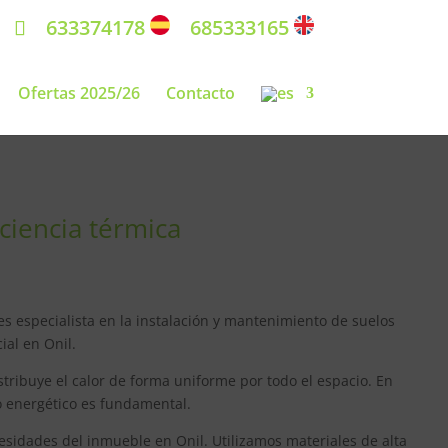
633374178
685333165
Ofertas 2025/26
Contacto
ciencia térmica
es especialista en la instalación y mantenimiento de suelos
ial en Onil.
istribuye el calor de forma uniforme por todo el espacio. En
o energético es fundamental.
esidades del inmueble en Onil. Utilizamos materiales de alta