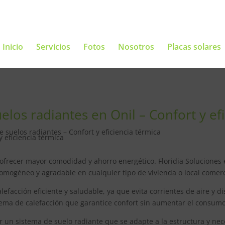
Inicio
Servicios
Fotos
Nosotros
Placas solares
los radiantes en Onil – Confort y efi
 suelos radiantes – Confort y eficiencia térmica
 ofrecer mayor comodidad y ahorro energético. Floridia Soluciones 
omogéneo y agradable en cualquier tipo de vivienda o local comerc
efacción eficiente y saludable, ya que evita corrientes de aire y d
stema de calefacción que garantice confort sin aumentar el consum
r un sistema de suelo radiante que se adapte a la estructura y nec