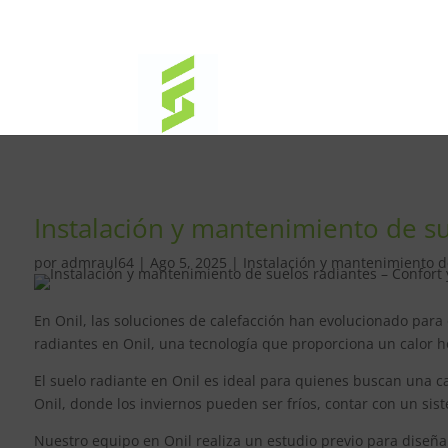
Instalación y mantenimiento de sue
por
admraul64
|
Ago 5, 2025
|
Instalación y mantenimiento de
En Onil, las soluciones de calefacción han evolucionado para
radiantes en Onil, una tecnología que proporciona un calor h
El suelo radiante en Onil es ideal para quienes buscan una cal
Onil, donde los inviernos pueden ser fríos, contar con un si
Nuestro equipo en Onil realiza un estudio previo para diseña