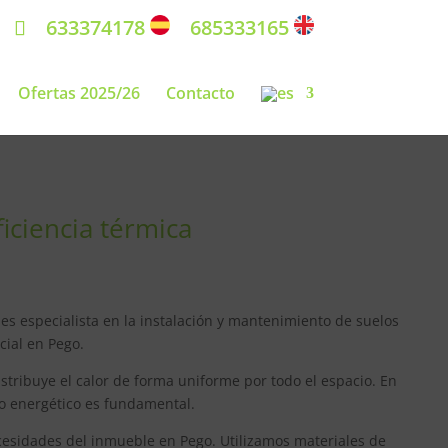
633374178
685333165
Ofertas 2025/26
Contacto
iciencia térmica
es especialista en la instalación y mantenimiento de suelos
cial en Pego.
istribuye el calor de forma uniforme por todo el espacio. En
mo energético es fundamental.
cesidades del inmueble en Pego. Utilizamos materiales de