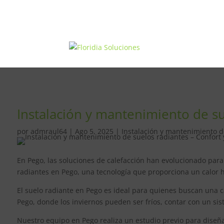
Instalación y mantenimiento de su
por
admraul64
|
Ago 5, 2025
|
Instalación y mantenimiento de
En Pego, las soluciones de calefacción han evolucionado para
radiantes en Pego, una tecnología que proporciona un calor h
El suelo radiante en Pego es ideal para quienes buscan una cal
Pego, donde los inviernos pueden ser fríos, contar con un s
Nuestro equipo en Pego realiza un estudio previo para diseña