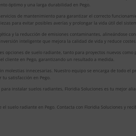
ento óptimo y una larga durabilidad en Pego.
 servicios de mantenimiento para garantizar el correcto funcionami
zas para evitar posibles averías y prolongar la vida útil del siste
gética y la reducción de emisiones contaminantes, alineándose con
inversión inteligente que mejora la calidad de vida y reduce costes
res opciones de suelo radiante, tanto para proyectos nuevos como 
 del cliente en Pego, garantizando un resultado a medida.
 sin molestias innecesarias. Nuestro equipo se encarga de todo el p
tu satisfacción en Pego.
ara instalar suelos radiantes, Floridia Soluciones es tu mejor ali
e el suelo radiante en Pego. Contacta con Floridia Soluciones y r