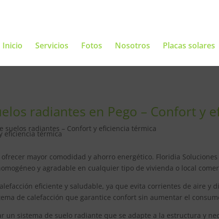
Inicio
Servicios
Fotos
Nosotros
Placas solares
elos radiantes en Pego – Confort y ef
 suelos radiantes – Confort y eficiencia térmica
 ofrecer mayor comodidad y ahorro energético. Floridia Soluciones 
omogéneo y agradable en cualquier tipo de vivienda o local comer
efacción eficiente y saludable, ya que evita corrientes de aire y d
istema de calefacción que garantice confort sin aumentar el consu
r un sistema de suelo radiante que se adapte a la estructura y ne