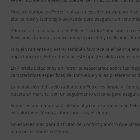
Petrer, donde los inviernos pueden ser fríos, contar con un 
Nuestro equipo en Petrer realiza un estudio previo para dise
alta calidad y tecnología avanzada para asegurar un rendimie
Además de la instalación en Petrer, Floridia Soluciones ofrec
Revisamos tuberías, controlamos la presión y realizamos limpie
El suelo radiante en Petrer también favorece la eficiencia en
importancia en Petrer. Instalar este tipo de calefacción es un
En Floridia Soluciones en Petrer te asesoramos sobre las mej
características específicas del inmueble y a las preferencias 
La instalación del suelo radiante en Petrer es limpia y rápid
puesta en marcha, con un seguimiento cercano para asegurar 
Si buscas una empresa profesional y con experiencia en Petrer
en soluciones térmicas innovadoras y eficientes.
No esperes más para disfrutar del confort y ahorro que ofrec
a tus necesidades en Petrer.