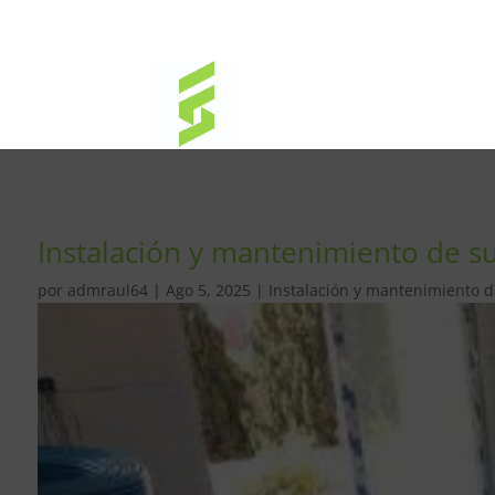
Instalación y mantenimiento de sue
por
admraul64
|
Ago 5, 2025
|
Instalación y mantenimiento de