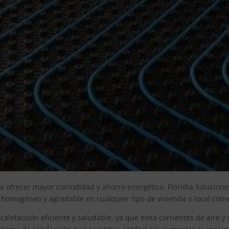
a ofrecer mayor comodidad y ahorro energético. Floridia Solucione
 homogéneo y agradable en cualquier tipo de vivienda o local comer
alefacción eficiente y saludable, ya que evita corrientes de aire y