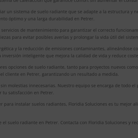
sistema de calefacción que garantice confort sin aumentar el cons
ñar un sistema de suelo radiante que se adapte a la estructura y n
nto óptimo y una larga durabilidad en Petrer.
e servicios de mantenimiento para garantizar el correcto funcionam
zas para evitar posibles averías y prolongar la vida útil del siste
ergética y la reducción de emisiones contaminantes, alineándose co
a inversión inteligente que mejora la calidad de vida y reduce coste
ores opciones de suelo radiante, tanto para proyectos nuevos como
del cliente en Petrer, garantizando un resultado a medida.
a, sin molestias innecesarias. Nuestro equipo se encarga de todo el 
tu satisfacción en Petrer.
 para instalar suelos radiantes, Floridia Soluciones es tu mejor a
e el suelo radiante en Petrer. Contacta con Floridia Soluciones y 