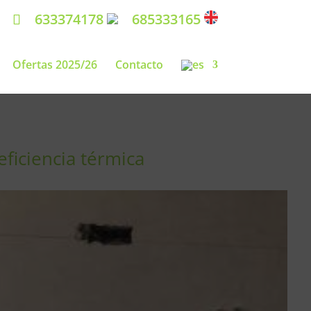
633374178
685333165
Ofertas 2025/26
Contacto
eficiencia térmica