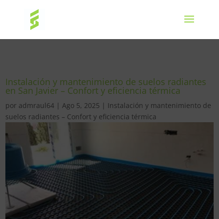
Instalación y mantenimiento de suelos radiantes
en San Javier – Confort y eficiencia térmica
por
admraul64
|
Ago 5, 2025
|
Instalación y mantenimiento de
suelos radiantes – Confort y eficiencia térmica