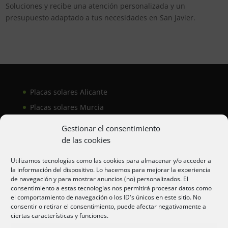
Soluciones y recibe una atención personalizada y un
presupuesto adaptado a tus necesidades en San Javier.
Placas solares Alicante
Placas solares Murcia
Placas solares San Juan
Gestionar el consentimiento
de las cookies
Aire acondicionado Alicante
Utilizamos tecnologías como las cookies para almacenar y/o acceder a
la información del dispositivo. Lo hacemos para mejorar la experiencia
Aire acondicionador Murcia
de navegación y para mostrar anuncios (no) personalizados. El
consentimiento a estas tecnologías nos permitirá procesar datos como
Aire acondicionado San Juan
el comportamiento de navegación o los ID's únicos en este sitio. No
consentir o retirar el consentimiento, puede afectar negativamente a
ciertas características y funciones.
Aviso legal